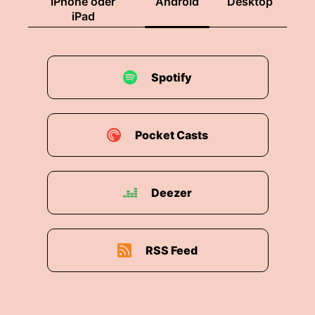
iPhone oder
Android
Desktop
iPad
Spotify
Pocket Casts
Deezer
RSS Feed